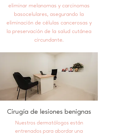
eliminar melanomas y carcinomas
basocelulares, asegurando la
eliminación de células cancerosas y
la preservación de la salud cutánea
circundante.
Cirugía de lesiones benignas
Nuestros dermatólogos están
entrenados para abordar una